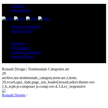
Portfolio
Présentation
Histoire de Ronash
design d’objet
Portfolio
Présentation
Histoire de Ronash
design d’objet
Ronash Design | Testimonials Categories art
29
archive,tax-testimonials_category,term-art-2,term-
29,vcwb,ajax_fade,page_not_loaded,boxed,select-theme-ver-
1.6,,wpb-js-composer js-comp-ver-4.3.4,vc_responsive
Ronash Design
/