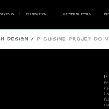
ORTFOLIO
PRÉSENTATION
HISTOIRE DE RONASH
DES
H DESIGN
/
P CUISINE PROJET DO 
P 
Pro
Ré
Loc
Da
Pl