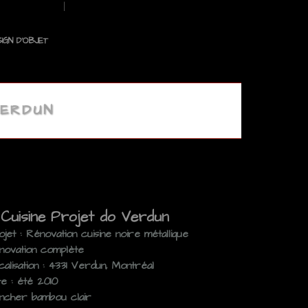
IGN D’OBJET
VERDUN
Cuisine Projet do Verdun
jet : Rénovation cuisine noire métallique
novation complète
alisation : 4331 Verdun, Montréal
te : été 2010
ancher bambou clair